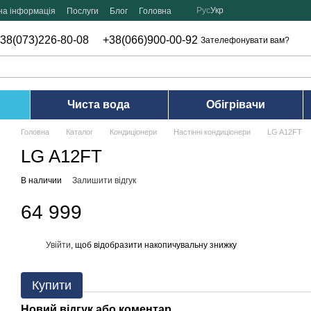
Рус
Укр
на інформація
Послуги
Блог
Головна
38(073)226-80-08
+38(066)900-00-92
Зателефонувати вам?
Чиста вода
Обігрівачи
Головна
Каталог
Кондиціонери
Настінні кондиціонери
LG A12FT
LG A12FT
В наличии
Залишити відгук
64 999
Увійти
, щоб відобразити накопичувальну знижку
%
Купити
Новий відгук або коментар