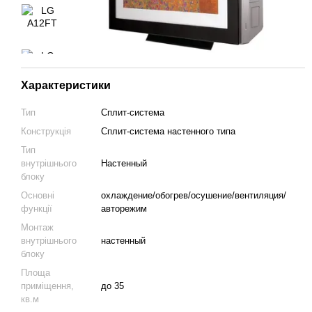
Характеристики
Тип
Сплит-система
Конструкція
Cплит-система настенного типа
Тип
внутрішнього
Настенный
блоку
Основні
охлаждение/обогрев/осушение/вентиляция/
функції
авторежим
Монтаж
внутрішнього
настенный
блоку
Площа
приміщення,
до 35
кв.м