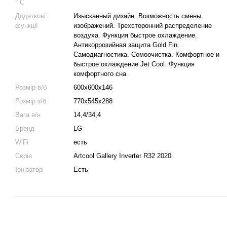
° C
Додаткові
Изысканный дизайн. Возможность смены
функції
изображений. Трехсторонний распределение
воздуха. Функция быстрое охлаждение.
Антикоррозийная защита Gold Fin.
Самодиагностика. Сомоочистка. Комфортное и
быстрое охлаждение Jet Cool. Функция
комфортного сна
Розмір в/б
600х600х146
Розмір з/б
770х545х288
Вага в/н
14,4/34,4
Бренд
LG
WiFi
есть
Серія
Artcool Gallery Inverter R32 2020
Іонізатор
Есть