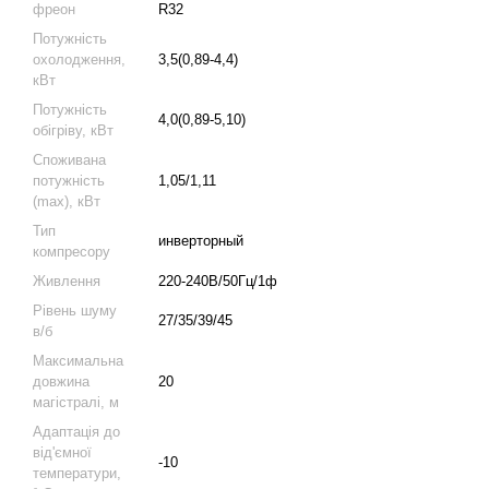
фреон
R32
Потужність
охолодження,
3,5(0,89-4,4)
кВт
Потужність
4,0(0,89-5,10)
обігріву, кВт
Споживана
потужність
1,05/1,11
(max), кВт
Тип
инверторный
компресору
Живлення
220-240В/50Гц/1ф
Рівень шуму
27/35/39/45
в/б
Максимальна
довжина
20
магістралі, м
Адаптація до
від'ємної
-10
температури,