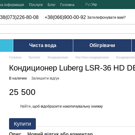
Рус
Укр
на інформація
Послуги
Блог
Головна
38(073)226-80-08
+38(066)900-00-92
Зателефонувати вам?
Чиста вода
Обігрівачи
Головна
Каталог
Кондиціонери
Настінні кондиціонери
Кондиціонер
Кондиционер Luberg LSR-36 HD 
В наличии
Залишити відгук
25 500
Увійти
, щоб відобразити накопичувальну знижку
%
Купити
Опис
Новий відгук або коментар