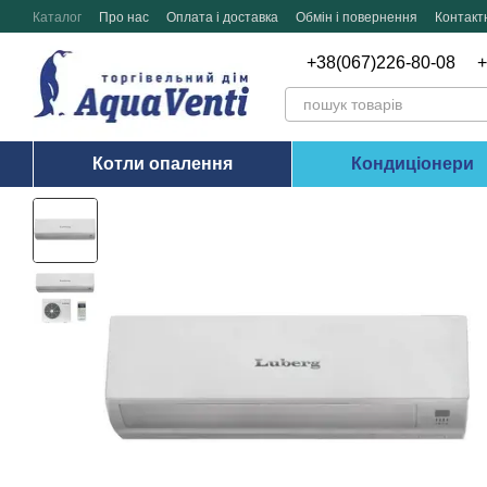
Перейти до основного контенту
Каталог
Про нас
Оплата і доставка
Обмін і повернення
Контакт
+38(067)226-80-08
+
Котли опалення
Кондиціонери