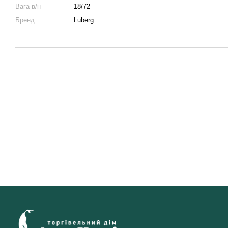
Вага в/н
18/72
Бренд
Luberg