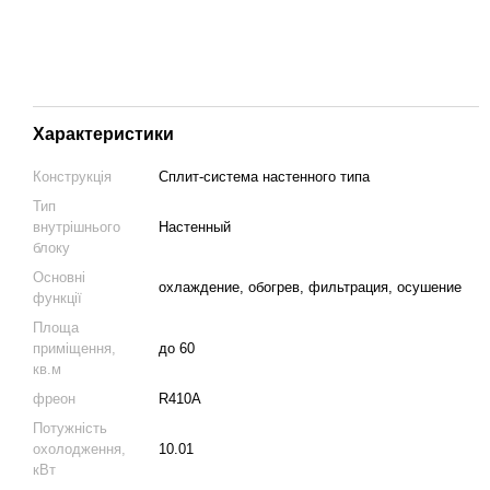
Характеристики
Конструкція
Cплит-система настенного типа
Тип
внутрішнього
Настенный
блоку
Основні
охлаждение, обогрев, фильтрация, осушение
функції
Площа
приміщення,
до 60
кв.м
фреон
R410A
Потужність
охолодження,
10.01
кВт