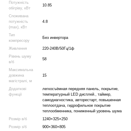
Потужність
10.85
обігріву, кВт
Споживана
потужність
4.8
(max), кВт
Тип
Без инвертора
компресору
Живлення
220-240В/50Гц/1ф
Рівень шуму
58
в/б
Максимальна
довжина
15
магістралі, м
Додаткові
легкосъёмная передняя панель, покрытие,
функції
температурный LED дисплей., таймер,
самодиагностика, авторестарт, повышенная
теплоотдача, гидрофильное покрытие
теплообменника, пониженный уровень шума
Розмір в/б
1240×325×250
Розмір з/б
900×360×805