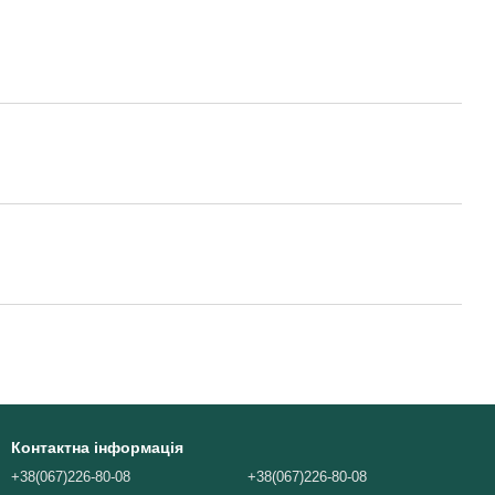
Контактна інформація
+38(067)226-80-08
+38(067)226-80-08