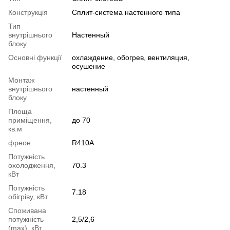
Конструкція
Cплит-система настенного типа
Тип
внутрішнього
Настенный
блоку
Основні функції
охлаждение, обогрев, вентиляция,
осушение
Монтаж
внутрішнього
настенный
блоку
Площа
приміщення,
до 70
кв.м
фреон
R410A
Потужність
охолодження,
70.3
кВт
Потужність
7.18
обігріву, кВт
Споживана
потужність
2,5/2,6
(max), кВт