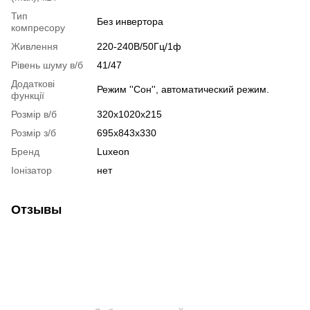
Тип
Без инвертора
компресору
Живлення
220-240В/50Гц/1ф
Рівень шуму в/б
41/47
Додаткові
Режим ''Сон'', автоматический режим.
функції
Розмір в/б
320х1020х215
Розмір з/б
695х843х330
Бренд
Luxeon
Іонізатор
нет
Отзывы