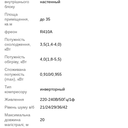
внутрішнього
настенный
блоку
Площа
приміщення,
до 35
кв.м
фреон
R410A
Потужність
охолодження,
3,5(1,4-4,0)
кВт
Потужність
4,0(1,8-5,5)
обігріву, кВт
Споживана
потужність
0,910/0,955
(max), кВт
Тип
инверторный
компресору
Живлення
220-240В/50Гц/1ф
Рівень шуму в/б
21/24/29/36/42
Максимальна
довжина
20
магістралі, м