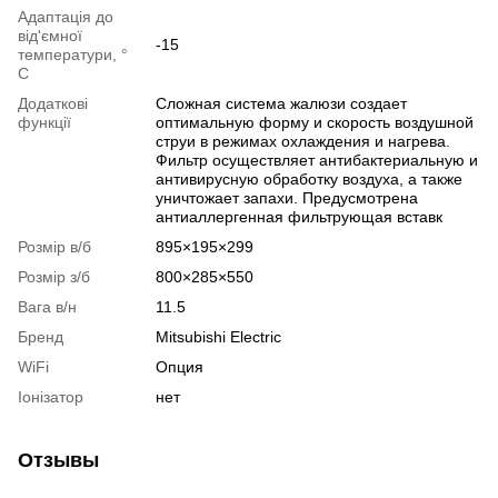
Адаптація до
від'ємної
-15
температури, °
C
Додаткові
Сложная система жалюзи создает
функції
оптимальную форму и скорость воздушной
струи в режимах охлаждения и нагрева.
Фильтр осуществляет антибактериальную и
антивирусную обработку воздуха, а также
уничтожает запахи. Предусмотрена
антиаллергенная фильтрующая вставк
Розмір в/б
895×195×299
Розмір з/б
800×285×550
Вага в/н
11.5
Бренд
Mitsubishi Electric
WiFi
Опция
Іонізатор
нет
Отзывы