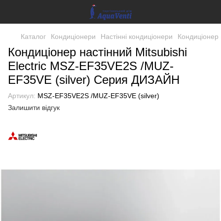
Каталог
Кондиціонери
Настінні кондиціонери
Кондиціонер 
Кондиціонер настінний Mitsubishi
Electric MSZ-EF35VE2S /MUZ-
EF35VE (silver) Серия ДИЗАЙН
Артикул:
MSZ-EF35VE2S /MUZ-EF35VE (silver)
Залишити відгук