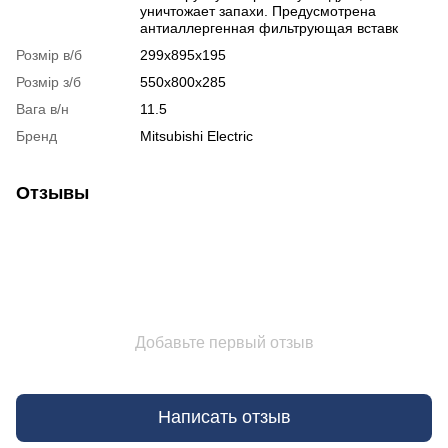
уничтожает запахи. Предусмотрена
антиаллергенная фильтрующая вставк
Розмір в/б
299х895х195
Розмір з/б
550х800х285
Вага в/н
11.5
Бренд
Mitsubishi Electric
Отзывы
Добавьте первый отзыв
Написать отзыв