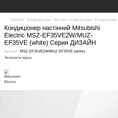
Каталог
Кондиціонери
Настінні кондиціонери
Кондиціонер 
Кондиціонер настінний Mitsubishi
Electric MSZ-EF35VE2W/MUZ-
EF35VE (white) Серия ДИЗАЙН
Артикул:
MSZ-EF35VE2W/MUZ-EF35VE (white)
Залишити відгук