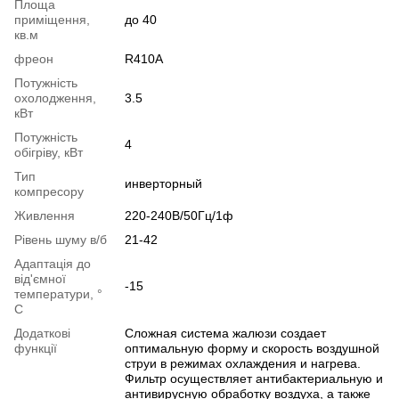
Площа
приміщення,
до 40
кв.м
фреон
R410A
Потужність
охолодження,
3.5
кВт
Потужність
4
обігріву, кВт
Тип
инверторный
компресору
Живлення
220-240В/50Гц/1ф
Рівень шуму в/б
21-42
Адаптація до
від'ємної
-15
температури, °
C
Додаткові
Сложная система жалюзи создает
функції
оптимальную форму и скорость воздушной
струи в режимах охлаждения и нагрева.
Фильтр осуществляет антибактериальную и
антивирусную обработку воздуха, а также