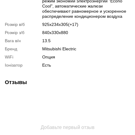
режим экономии электроэнергии "Econo
Cool", автоматические жалюзи
обеспечивают равномерное и ускоренное
распределение кондиционером воздуха
Розмір в/б
925х234х305(+17)
Розмір з/б
840х330х880
Вага в/н
13.5
Бренд
Mitsubishi Electric
WiFi
Опция
Іонізатор
Есть
Отзывы
Добавьте первый отзыв