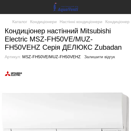
Каталог
Кондиціонери
Настінні кондиціонери
Кондиціонер
Кондиціонер настінний Mitsubishi
Electric MSZ-FH50VE/MUZ-
FH50VEHZ Серія ДЕЛЮКС Zubadan
Артикул:
MSZ-FH50VE/MUZ-FH50VEHZ
Залишити відгук