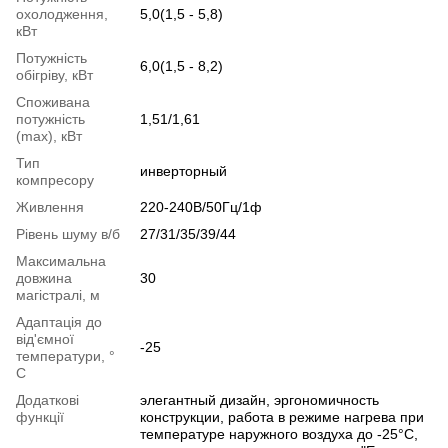
охолодження,
5,0(1,5 - 5,8)
кВт
Потужність
6,0(1,5 - 8,2)
обігріву, кВт
Споживана
потужність
1,51/1,61
(max), кВт
Тип
инверторный
компресору
Живлення
220-240В/50Гц/1ф
Рівень шуму в/б
27/31/35/39/44
Максимальна
довжина
30
магістралі, м
Адаптація до
від'ємної
-25
температури, °
C
Додаткові
элегантный дизайн, эргономичность
функції
конструкции, работа в режиме нагрева при
температуре наружного воздуха до -25°C,