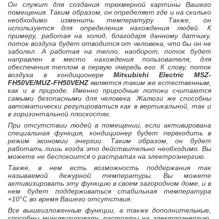
Он служит для создания трехмерной картины Вашего
помещения. Таким образом, он определяет где и на сколько
необходимо изменить температуру. Также, он
используется для определения нахождения людей. К
примеру, работая на холод, благодаря данному датчику,
поток воздуха будет отводится от человека, что бы он не
заболел. А работая на тепло, наоборот, поток будет
направлен в место нахождения пользователя, для
обеспечения теплом в первую очередь его. К слову, поток
воздуха в кондиционере
Mitsubishi Electric MSZ-
FH50VE/MUZ-FH50VEHZ
является таким же естественным,
как и в природе. Именно природные потоки считаются
самыми безопасными для человека. Жалюзи же способны
автоматически регулироваться как в вертикальной, так и
в горизонтальной плоскостях.
При отсутствии людей в помещении, если активирована
специальная функция, кондиционер будет переходить в
режим экономии энергии. Таким образом, он будет
работать лишь когда это действительно необходимо. Вы
можете не беспокоится о растратах на электроэнергию.
Также, в нем есть возможность поддержания так
называемой дежурной температуры. Вы можете
активизировать эту функцию в своем загородном доме, и в
нем будет поддерживаться стабильная температура
+10°С во время Вашего отсутствия.
Все вышеизложенные функции, а также дополнительные,
способны минимизировать растраты на электроэнергию,