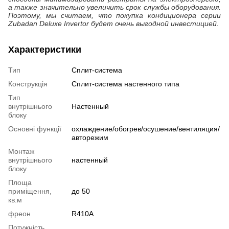
а также значительно увеличить срок службы оборудования.
Поэтому, мы считаем, что покупка кондиционера серии
Zubadan Deluxe Invertor будет очень выгодной инвестицией.
Характеристики
Тип
Сплит-система
Конструкція
Cплит-система настенного типа
Тип
внутрішнього
Настенный
блоку
Основні функції
охлаждение/обогрев/осушение/вентиляция/
авторежим
Монтаж
внутрішнього
настенный
блоку
Площа
приміщення,
до 50
кв.м
фреон
R410A
Потужність