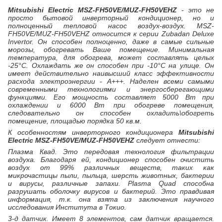
Mitsubishi Electric MSZ-FH50VE/MUZ-FH50VEHZ
- это не
просто бытовой инверторный кондиционер, но и
полноценный тепловой насос воздух-воздух. MSZ-
FH50VE/MUZ-FH50VEHZ относится к серии Zubadan Deluxe
Invertor. Он способен полноценно, даже в самые сильные
морозы, обогревать Ваше помещение. Минимальная
температура, для обогрева, может составлять целых
-25°С. Охлаждать же он способен при -10°С на улице. Он
имеет действительно наивысший класс эффективности
расхода электроэнергии - А+++. Наделен всеми самыми
современными технологиями и энергосберегающими
функциями. Его мощность составляет 5000 Вт при
охлаждении и 6000 Вт при обогреве помещения,
следовательно он способен охладить\обогреть
помещение, площадью порядка 50 кв.м.
К особенностям инверторного кондиционера
Mitsubishi
Electric MSZ-FH50VE/MUZ-FH50VEHZ
следует отнести:
Плазма Квад. Это передовая технология фильтрации
воздуха. Благодаря ей, кондиционер способен очистить
воздух от 99% различных веществ, таких как
микрочастицы пыли, пыльца, шерсть животных, бактерии
и вирусы, различные запахи. Plasma Quad способна
разрушать оболочку вирусов и бактерий. Это правдивая
информация, т.к. она взята из заключения научного
исследования Института в Токио.
3-д датчик. Имеет 8 элементов, сам датчик вращается.