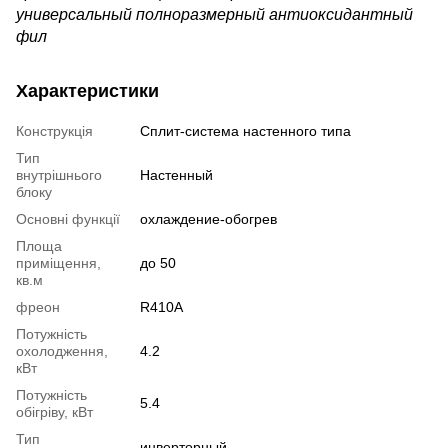
универсальный полноразмерный антиоксидантный
фил
Характеристики
Конструкція
Cплит-система настенного типа
Тип
внутрішнього
Настенный
блоку
Основні функції
охлаждение-обогрев
Площа
приміщення,
до 50
кв.м
фреон
R410A
Потужність
охолодження,
4.2
кВт
Потужність
5.4
обігріву, кВт
Тип
инверторный