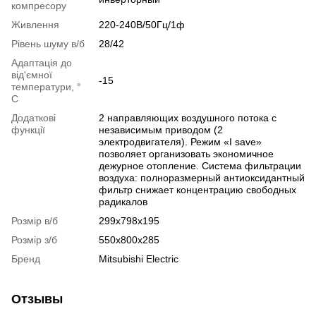
компресору
Живлення
220-240В/50Гц/1ф
Рівень шуму в/б
28/42
Адаптація до
від'ємної
-15
температури, °
C
Додаткові
2 направляющих воздушного потока с
функції
независимым приводом (2
электродвигателя). Режим «I save»
позволяет организовать экономичное
дежурное отопление. Система фильтрации
воздуха: полноразмерный антиоксидантный
фильтр снижает концентрацию свободных
радикалов
Розмір в/б
299х798х195
Розмір з/б
550х800x285
Бренд
Mitsubishi Electric
Отзывы