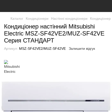
Каталог
Кондиціонери
Настінні кондиціонери
Кондиціонер
Кондиціонер настінний Mitsubishi
Electric MSZ-SF42VE2/MUZ-SF42VE
Серия СТАНДАРТ
Артикул:
MSZ-SF42VE2/MUZ-SF42VE
Залишити відгук