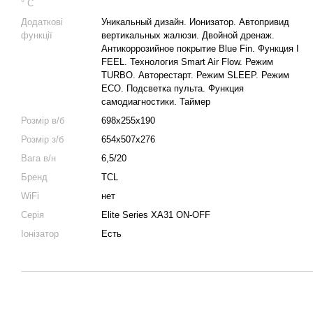
° C
Додаткові
Уникальный дизайн. Ионизатор. Автопривид
функції
вертикальных жалюзи. Двойной дренаж.
Антикоррозийное покрытие Blue Fin. Функция I
FEEL. Технология Smart Air Flow. Режим
TURBO. Авторестарт. Режим SLEEP. Режим
ECO. Подсветка пульта. Функция
самодиагностики. Таймер
Розмір в/б
698х255х190
Розмір з/б
654х507х276
Вага в/н
6,5/20
Бренд
TCL
WiFi
нет
Серія
Elite Series XA31 ON-OFF
Іонізатор
Есть