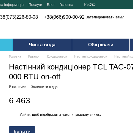
Рус
Укр
на інформація
Послуги
Блог
Головна
38(073)226-80-08
+38(066)900-00-92
Зателефонувати вам?
Чиста вода
Обігрівачи
Головна
Каталог
Кондиціонери
Настінні кондиціонери
Настінний к
Настінний кондиціонер TCL TAC-
000 BTU on-off
В наличии
Залишити відгук
6 463
Увійти
, щоб відобразити накопичувальну знижку
%
Купити