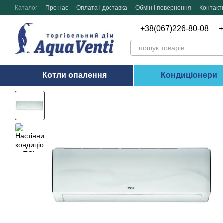
Перейти до основного контенту
Каталог
Про нас
Оплата і доставка
Обмін і повернення
Контакт
+38(067)226-80-08
+
Котли опалення
Кондиціонери