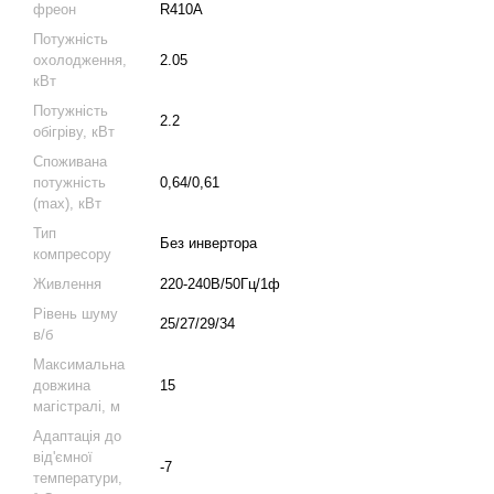
фреон
R410A
Потужність
охолодження,
2.05
кВт
Потужність
2.2
обігріву, кВт
Споживана
потужність
0,64/0,61
(max), кВт
Тип
Без инвертора
компресору
Живлення
220-240В/50Гц/1ф
Рівень шуму
25/27/29/34
в/б
Максимальна
довжина
15
магістралі, м
Адаптація до
від'ємної
-7
температури,