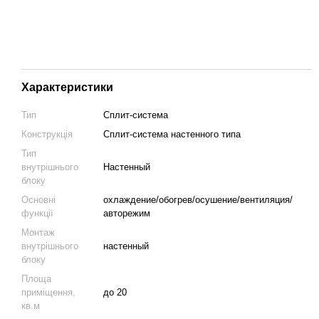
Характеристики
Тип
Сплит-система
Конструкція
Cплит-система настенного типа
Тип
внутрішнього
Настенный
блоку
Основні
охлаждение/обогрев/осушение/вентиляция/
функції
авторежим
Монтаж
внутрішнього
настенный
блоку
Площа
приміщення,
до 20
кв.м