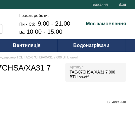
Бажання
Вхід
Графік роботи:
9.00 - 21.00
Моє замовлення
Пн - Сб:
10.00 - 15.00
Вс:
Вентиляція
Водонагрівачи
ондиціонер TCL TAC-07CHSA/XA31 7 000 BTU on-off
07CHSA/XA31 7
Артикул
TAC-07CHSA/XA31 7 000
BTU on-off
В Бажання