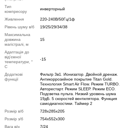
Тип
инверторный
компресору
Живлення
220-240В/50Гц/1ф
Рівень шуму в/б
19/25/29/34/38
Максимальна
довжина
15
магістралі, м
Адаптація до
від'ємної
-15
температури, °
C
Додаткові
Фильтр 3в1. Ионизатор. Двойной дренаж.
функції
Антикоррозийное покрытие Titan Gold.
Технология Smart Air Flow. Режим TURBO.
Авторестарт. Режим SLEEP. Режим ECO.
Подсветка пульта. Низкий уровень шума
19дБ. 5 скоростей вентилятора. Функция
самодиагностики. Таймер 2
Розмір в/б
728х285х205
Розмір з/б
754х552х300
Вага в/н
7/24