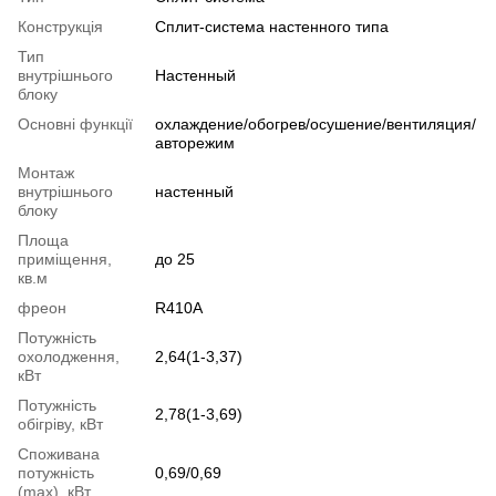
Конструкція
Cплит-система настенного типа
Тип
внутрішнього
Настенный
блоку
Основні функції
охлаждение/обогрев/осушение/вентиляция/
авторежим
Монтаж
внутрішнього
настенный
блоку
Площа
приміщення,
до 25
кв.м
фреон
R410A
Потужність
охолодження,
2,64(1-3,37)
кВт
Потужність
2,78(1-3,69)
обігріву, кВт
Споживана
потужність
0,69/0,69
(max), кВт