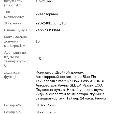
потужність
1,62/1,66
(max), кВт
Тип
инверторный
компресору
Живлення
220-240В/50Гц/1ф
Рівень шуму в/б
24/27/33/39/44
Максимальна
довжина
15
магістралі, м
Адаптація до
від'ємної
-15
температури, °
C
Додаткові
Ионизатор. Двойной дренаж.
функції
Антикоррозийное покрытие Blue Fin.
Технология Smart Air Flow. Режим TURBO.
Авторестарт. Режим SLEEP. Режим ECO.
Подсветка пульта. Низкий уровень шума
22дБ. 5 скоростей вентилятора. Функция
самодиагностики. Таймер 24 часа. Режим
Розмір в/б
910х294х206
Розмір з/б
817х553х328