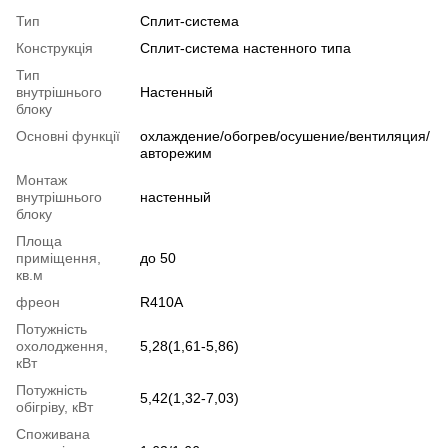
Тип
Сплит-система
Конструкція
Cплит-система настенного типа
Тип
внутрішнього
Настенный
блоку
Основні функції
охлаждение/обогрев/осушение/вентиляция/
авторежим
Монтаж
внутрішнього
настенный
блоку
Площа
приміщення,
до 50
кв.м
фреон
R410A
Потужність
охолодження,
5,28(1,61-5,86)
кВт
Потужність
5,42(1,32-7,03)
обігріву, кВт
Споживана