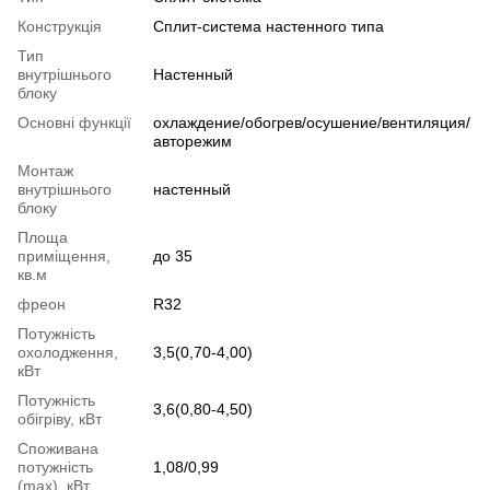
Конструкція
Cплит-система настенного типа
Тип
внутрішнього
Настенный
блоку
Основні функції
охлаждение/обогрев/осушение/вентиляция/
авторежим
Монтаж
внутрішнього
настенный
блоку
Площа
приміщення,
до 35
кв.м
фреон
R32
Потужність
охолодження,
3,5(0,70-4,00)
кВт
Потужність
3,6(0,80-4,50)
обігріву, кВт
Споживана
потужність
1,08/0,99
(max), кВт