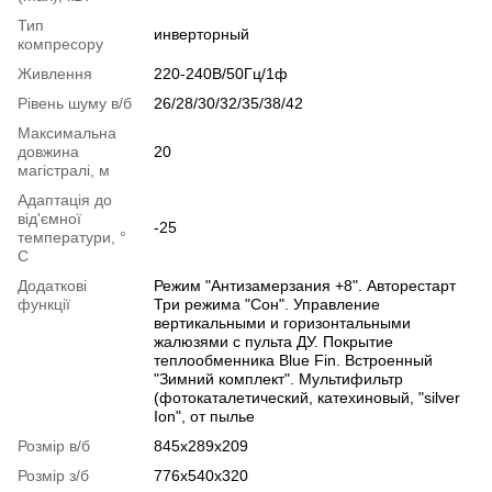
Тип
инверторный
компресору
Живлення
220-240В/50Гц/1ф
Рівень шуму в/б
26/28/30/32/35/38/42
Максимальна
довжина
20
магістралі, м
Адаптація до
від'ємної
-25
температури, °
C
Додаткові
Режим "Антизамерзания +8". Авторестарт
функції
Три режима "Сон". Управление
вертикальными и горизонтальными
жалюзями с пульта ДУ. Покрытие
теплообменника Blue Fin. Встроенный
"Зимний комплект". Мультифильтр
(фотокаталетический, катехиновый, "silver
Ion", от пылье
Розмір в/б
845x289x209
Розмір з/б
776x540x320