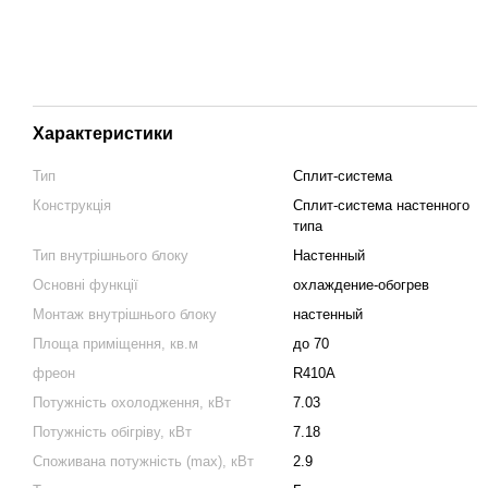
Характеристики
Тип
Сплит-система
Конструкція
Cплит-система настенного
типа
Тип внутрішнього блоку
Настенный
Основні функції
охлаждение-обогрев
Монтаж внутрішнього блоку
настенный
Площа приміщення, кв.м
до 70
фреон
R410A
Потужність охолодження, кВт
7.03
Потужність обігріву, кВт
7.18
Споживана потужність (max), кВт
2.9