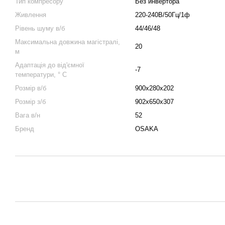
Тип компресору
Без инвертора
Живлення
220-240В/50Гц/1ф
Рівень шуму в/б
44/46/48
Максимальна довжина магістралі,
20
м
Адаптація до від'ємної
-7
температури, ° C
Розмір в/б
900x280x202
Розмір з/б
902x650x307
Вага в/н
52
Бренд
OSAKA