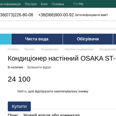
Рус
Укр
на інформація
Послуги
Блог
Головна
38(073)226-80-08
+38(066)900-00-92
Зателефонувати вам?
Чиста вода
Обігрівачи
Головна
Каталог
Кондиціонери
Настінні кондиціонери
Кондиціоне
Кондиціонер настінний OSAKA ST
В наличии
Залишити відгук
24 100
Увійти
, щоб відобразити накопичувальну знижку
%
Купити
Опис
Новий відгук або коментар