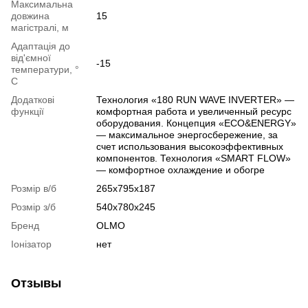
Максимальна
довжина
15
магістралі, м
Адаптація до
від'ємної
-15
температури, °
C
Додаткові
Технология «180 RUN WAVE INVERTER» —
функції
комфортная работа и увеличенный ресурс
оборудования. Концепция «ECO&ENERGY»
— максимальное энергосбережение, за
счет использования высокоэффективных
компонентов. Технология «SMART FLOW»
— комфортное охлаждение и обогре
Розмір в/б
265x795x187
Розмір з/б
540x780x245
Бренд
OLMO
Іонізатор
нет
Отзывы