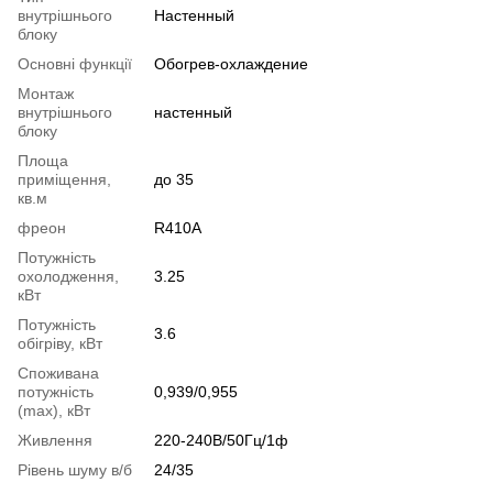
внутрішнього
Настенный
блоку
Основні функції
Обогрев-охлаждение
Монтаж
внутрішнього
настенный
блоку
Площа
приміщення,
до 35
кв.м
фреон
R410A
Потужність
охолодження,
3.25
кВт
Потужність
3.6
обігріву, кВт
Споживана
потужність
0,939/0,955
(max), кВт
Живлення
220-240В/50Гц/1ф
Рівень шуму в/б
24/35