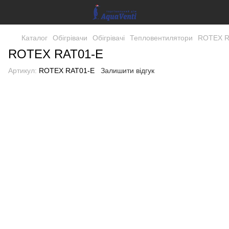
Каталог
Обігрівачи
Обігрівачі
Тепловентилятори
ROTEX R
ROTEX RAT01-E
Артикул:
ROTEX RAT01-E
Залишити відгук