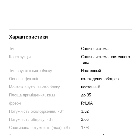
Характеристики
Тип
Сплит-система
Конструкція
Cплит-система настенного
типа
Тип внутрішнього блоку
Настенный
Основні функції
охлаждение-обогрев
Монтаж внутрішнього блоку
настенный
Площа приміщення, кв.м
до 35
фреон
R410A
Потужність охолодження, кВт
3.52
Потужність обігріву, кВт
3.66
Споживана потужність (max), кВт
1.08