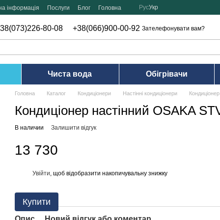
Рус
Укр
на інформація
Послуги
Блог
Головна
38(073)226-80-08
+38(066)900-00-92
Зателефонувати вам?
Чиста вода
Обігрівачи
Головна
Каталог
Кондиціонери
Настінні кондиціонери
Кондиціоне
Кондиціонер настінний OSAKA ST
В наличии
Залишити відгук
13 730
Увійти
, щоб відобразити накопичувальну знижку
%
Купити
Опис
Новий відгук або коментар