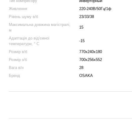
Тип компресору
инверторный
Живлення
220-240В/50Гц/1ф
Рівень шуму в/б
23/33/38
Максимальна довжина магістралі,
15
м
Адаптація до від'ємної
-15
температури, ° C
Розмір в/б
770x240x180
Розмір з/б
700x256x552
Вага в/н
28
Бренд
OSAKA