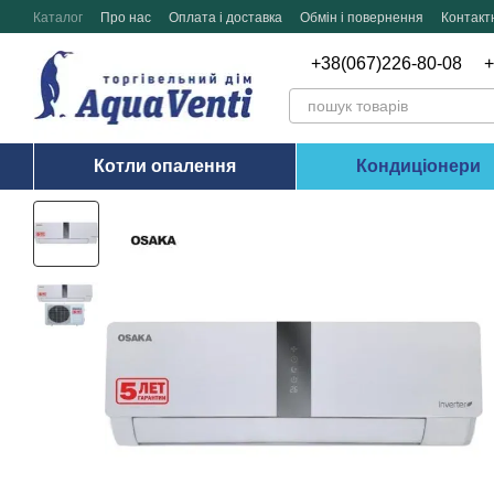
Перейти до основного контенту
Каталог
Про нас
Оплата і доставка
Обмін і повернення
Контакт
+38(067)226-80-08
+
Котли опалення
Кондиціонери