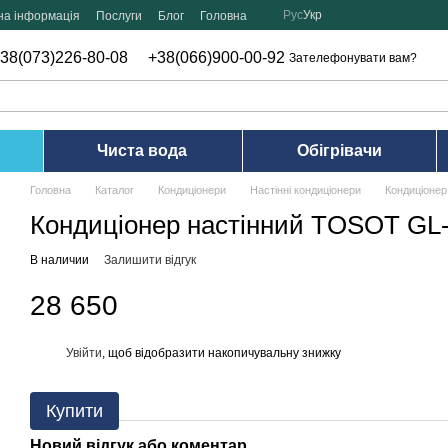
Рус
Укр
на інформація
Послуги
Блог
Головна
38(073)226-80-08
+38(066)900-00-92
Зателефонувати вам?
Чиста вода
Обігрівачи
Головна
Каталог
Кондиціонери
Настінні кондиціонери
Кондиціоне
Кондиціонер настінний TOSOT G
В наличии
Залишити відгук
28 650
Увійти
, щоб відобразити накопичувальну знижку
%
Купити
Новий відгук або коментар