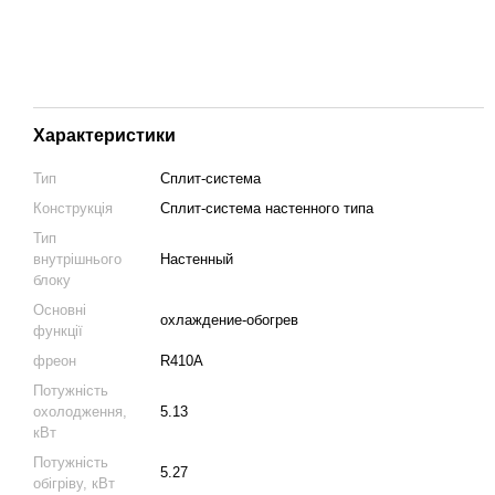
Характеристики
Тип
Сплит-система
Конструкція
Cплит-система настенного типа
Тип
внутрішнього
Настенный
блоку
Основні
охлаждение-обогрев
функції
фреон
R410A
Потужність
охолодження,
5.13
кВт
Потужність
5.27
обігріву, кВт