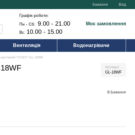
Бажання
Вхід
Графік роботи:
9.00 - 21.00
Моє замовлення
Пн - Сб:
10.00 - 15.00
Вс:
Вентиляція
Водонагрівачи
р настінний TOSOT GL-18WF
L-18WF
Артикул
GL-18WF
В Бажання