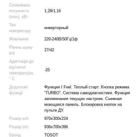
Споживана
потужність
1,28/1,16
(max), кВт
Тип
инверторный
компресору
Живлення
220-240В/50Гц/1ф
Рівень шуму
27/42
в/б
Адаптація до
від'ємної
-25
температури,
° C
Додаткові
Функция I Feel. Теплый старт. Кнопка режима
функції
“TURBO”. Система самодиагностики. Функция
запоминания текущих настроек. Съемная
моющаяся панель. Блокировка кнопок на
пульте ДУ.
Розмір в/б
970х300х224
Розмір з/б
936х700х396
Бренд
TOSOT