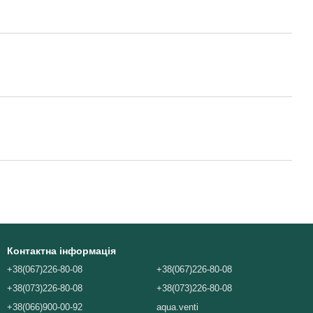
Контактна інформація
+38(067)226-80-08
+38(067)226-80-08
+38(073)226-80-08
+38(073)226-80-08
+38(066)900-00-92
aqua.venti