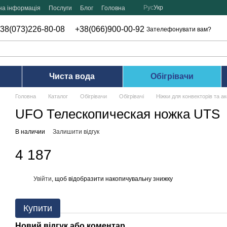
Рус
Укр
на інформація
Послуги
Блог
Головна
38(073)226-80-08
+38(066)900-00-92
Зателефонувати вам?
Чиста вода
Обігрівачи
Головна
Каталог
Обігрівачи
Обігрівачі
Ніжки для конвекторів та а
UFO Телескопическая ножка UTS
В наличии
Залишити відгук
4 187
Увійти
, щоб відобразити накопичувальну знижку
%
Купити
Новий відгук або коментар