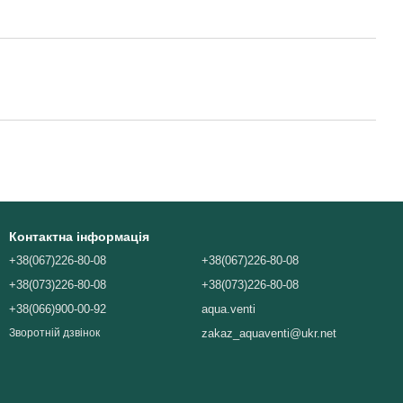
Контактна інформація
+38(067)226-80-08
+38(067)226-80-08
+38(073)226-80-08
+38(073)226-80-08
+38(066)900-00-92
aqua.venti
zakaz_aquaventi@ukr.net
Зворотній дзвінок