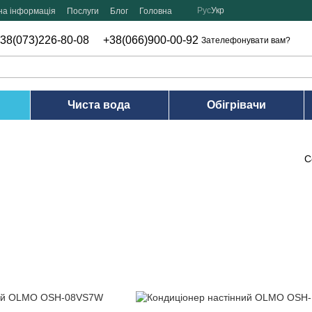
Рус
Укр
на інформація
Послуги
Блог
Головна
38(073)226-80-08
+38(066)900-00-92
Зателефонувати вам?
Чиста вода
Обігрівачи
С