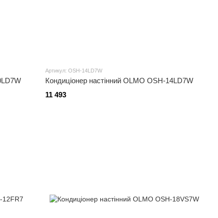
Артикул: OSH-14LD7W
10LD7W
Кондиціонер настінний OLMO OSH-14LD7W
11 493