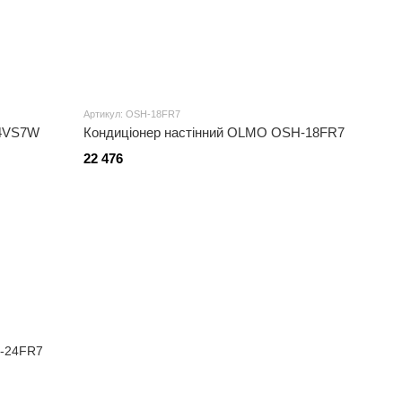
Артикул: OSH-18FR7
24VS7W
Кондиціонер настінний OLMO OSH-18FR7
22 476