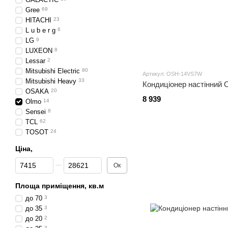
Gree
69
HITACHI
23
L u b e r g
6
LG
9
LUXEON
8
Lessar
2
Mitsubishi Electric
80
Артикул: OSH-14VS7W
Mitsubishi Heavy
33
Кондиціонер настінни
OSAKA
20
8 939
Olmo
14
Sensei
8
TCL
62
TOSOT
24
Ціна,
Від Ціна,
До Ціна,
Ок
Площа приміщення, кв.м
до 70
3
до 35
3
до 20
2
3