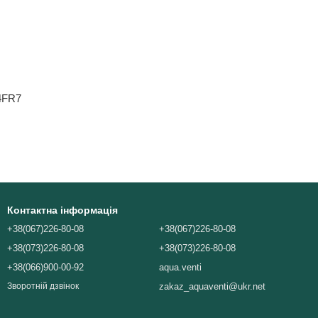
4FR7
Контактна інформація
+38(067)226-80-08
+38(067)226-80-08
+38(073)226-80-08
+38(073)226-80-08
+38(066)900-00-92
aqua.venti
zakaz_aquaventi@ukr.net
Зворотній дзвінок