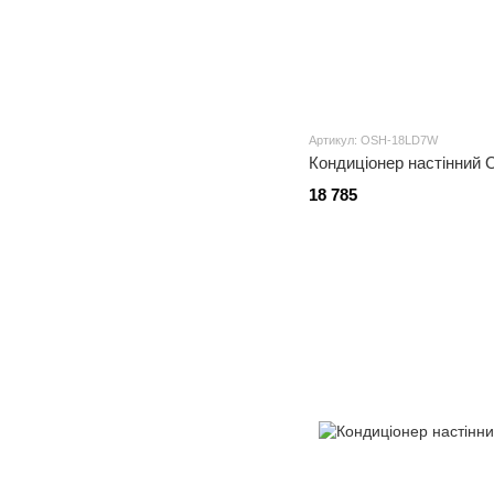
Артикул: OSH-18LD7W
Кондиціонер настінни
18 785