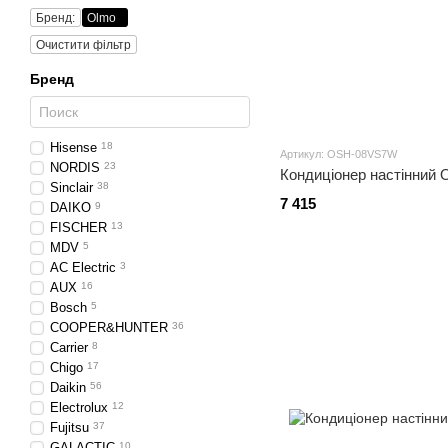
Бренд:
Olmo
Очистити фільтр
Бренд
Hisense
18
Артикул: OSH-08VS7W
NORDIS
23
Кондиціонер настінни
Sinclair
38
7 415
DAIKO
9
FISCHER
13
MDV
5
AC Electric
3
AUX
16
Bosch
5
COOPER&HUNTER
36
Carrier
8
Chigo
17
Daikin
56
Electrolux
12
Fujitsu
37
GALACTIC
10