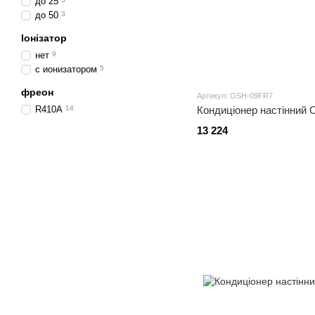
до 25
до 50
3
Іонізатор
нет
9
с ионизатором
5
фреон
Артикул: OSH-09FR7
R410A
14
Кондиціонер настінни
13 224