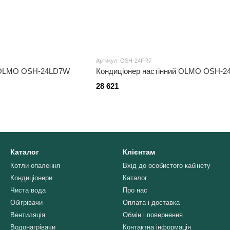
Артикул: OSH-24FR7
й OLMO OSH-24LD7W
Кондиціонер настінний OLMO OSH-2
28 621
Каталог
Клієнтам
Котли опалення
Вхід до особистого кабінету
Кондиціонери
Каталог
Чиста вода
Про нас
Обігрівачи
Оплата і доставка
Вентиляція
Обмін і повернення
Водонагрівачи
Контактна інформація