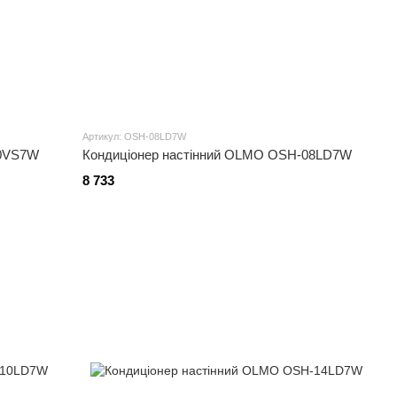
Артикул: OSH-08LD7W
10VS7W
Кондиціонер настінний OLMO OSH-08LD7W
8 733